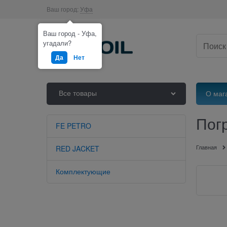
Ваш город:
Уфа
Ваш город - Уфа,
угадали?
Да
Нет
Все товары
О маг
Пог
FE PETRO
Главная
RED JACKET
Комплектующие